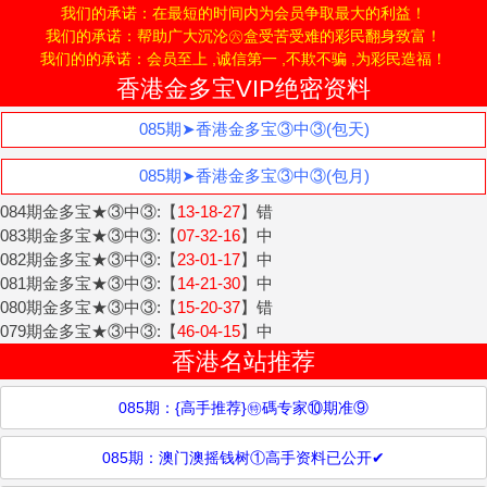
1511****032(充值成功)
我们的承诺：在最短的时间内为会员争取最大的利益！
1832****686(充值成功)
我们的承诺：帮助广大沉沦㊅盒受苦受难的彩民翻身致富！
1307****665(开通成功)
我们的的承诺：会员至上 ,诚信第一 ,不欺不骗 ,为彩民造福！
1519****050(充值成功)
香港金多宝VIP绝密资料
1372****458(注册成功)
1371****534(充值成功)
085期➤香港金多宝③中③(包天)
1337****509(开通成功)
1587****436(充值成功)
085期➤香港金多宝③中③(包月)
1581****824(充值成功)
1582****895(开通成功)
084期金多宝★③中③:【
13-18-27
】错
1596****975(注册成功)
083期金多宝★③中③:【
07-32-16
】中
1353****403(开通成功)
082期金多宝★③中③:【
23-01-17
】中
1589****520(充值成功)
081期金多宝★③中③:【
14-21-30
】中
1597****268(开通成功)
080期金多宝★③中③:【
15-20-37
】错
1831****558(充值成功)
079期金多宝★③中③:【
46-04-15
】中
1892****110(充值成功)
香港名站推荐
1314****423(开通成功)
1562****589(充值成功)
085期：{高手推荐}㊕碼专家⑩期准⑨
1326****998(开通成功)
1369****436(充值成功)
085期：澳门澳摇钱树①高手资料已公开✔