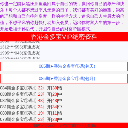
1571****670(充值成功)
你也一定能从黑庄那里赢回属于自己的钱，赢回你自己的尊严和快
1882****246(充值成功)
乐！每个人都不想过平凡无趣的日子，我们都有美好的愿望，崇高
1372****287(开通成功)
的理想和自己向往的皇帝一样的生活方式，追求自己人生最大的价
1372****422(开通成功)
值，不想平凡的你赶快行动加入会员，迈出你财富人生的第一步，
1379****728(充值成功)
开始造福子孙后代，开启你自己的财富帝国模式。
1532****801(开通成功)
香港金多宝VIP绝密资料
1866****396(注册成功)
1312****555(开通成功)
1995****043(充值成功)
1397****412(充值成功)
1312****275(开通成功)
085期➤香港金多宝①碼(包天)
1997****207(充值成功)
1590****176(充值成功)
085期➤香港金多宝①碼(包月)
1571****415(注册成功)
1368****359(充值成功)
084期金多宝①碼:〖
32
〗开[
38
]错
1312****555(充值成功)
083期金多宝①碼:〖
23
〗开[
23
]中
1501****667(开通成功)
082期金多宝①碼:〖
48
〗开[
48
]中
1571****667(充值成功)
081期金多宝①碼:〖
34
〗开[
34
]中
1357****213(充值成功)
080期金多宝①碼:〖
19
〗开[
11
]错
1341****049(开通成功)
079期金多宝①碼:〖
23
〗开[
23
]中
1881****883(充值成功)
↓我的三大承诺，用实力助力千万彩民↓