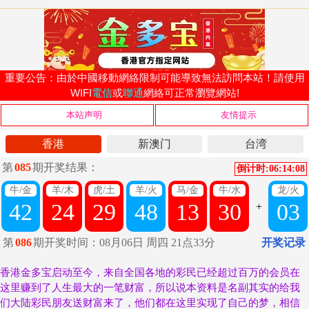
重要公告：由於中國移動網絡限制可能導致無法訪問本站！請使用
WIFI
電信
或
聯通
網絡可正常瀏覽網站!
本站声明
友情提示
1820****668(充值成功)
1877****187(开通成功)
1597****416(充值成功)
1556****837(注册成功)
香港金多宝启动至今，来自全国各地的彩民已经超过百万的会员在
1837****747(充值成功)
这里赚到了人生最大的一笔财富，所以说本资料是名副其实的给我
1830****909(开通成功)
们大陆彩民朋友送财富来了，他们都在这里实现了自己的梦，相信